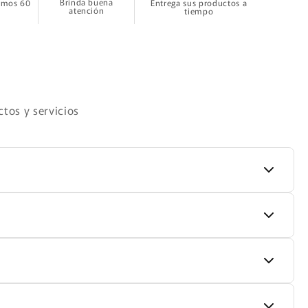
Brinda buena
timos 60
Entrega sus productos a
atención
tiempo
tos y servicios
udades, el tiempo puede ser de 3-5 días hábiles.
ndiciones, sin uso y con su empaque original.
s dudas, nuestro equipo de atención al cliente puede