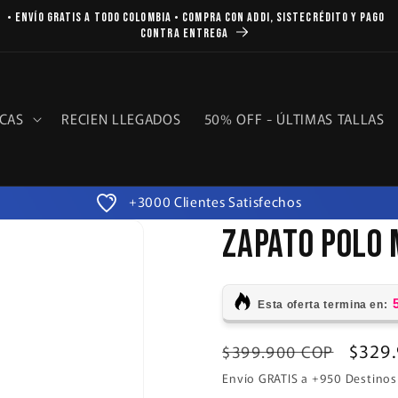
El Calzado Que Tus Pies Estaban Esperando
CAS
RECIEN LLEGADOS
50% OFF - ÚLTIMAS TALLAS
Mas de 4823 pedidos entregados
ZAPATO POLO
Esta oferta termina en:
Precio
Preci
$329
$399.900 COP
habitual
de
Envío GRATIS a +950 Destinos 