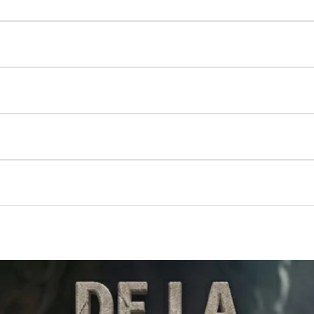
 garantía del fabricante. Trabajamos directamente con distrib
 bancarias y pagos contra entrega en algunas ciudades. Todos l
mbia. Puedes visitarnos para ver nuestros productos en persona 
e contra defectos de fabricación. La duración de la garantía va
lectrónico con el número de guía para rastrear tu envío. Tambi