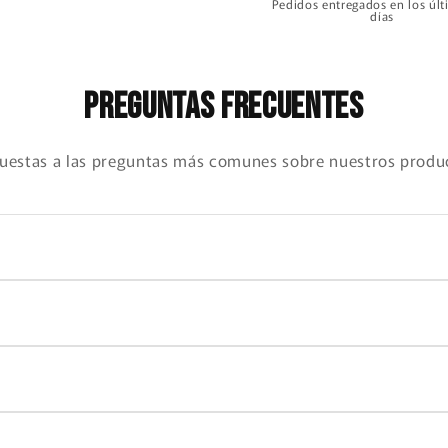
Pedidos entregados en los úl
días
Preguntas frecuentes
uestas a las preguntas más comunes sobre nuestros produc
rincipales ciudades, entregas en 2-3 días hábiles. Para otras ci
posteriores a la compra. El producto debe estar en perfectas co
mendamos medir tu pie y compararlo con nuestra tabla. Si tiene