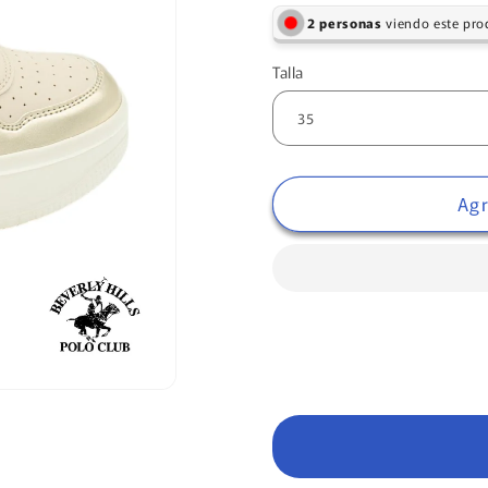
ofert
personas
viendo este pro
Talla
Agr