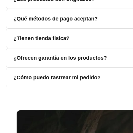
Todos nuestros productos son 100% originales y cuentan con
¿Qué métodos de pago aceptan?
Aceptamos tarjetas de crédito y débito, PSE, transferencias
¿Tienen tienda física?
Sí, contamos con tiendas físicas en varias ciudades de Colo
¿Ofrecen garantía en los productos?
Todos nuestros productos cuentan con garantía del fabricant
¿Cómo puedo rastrear mi pedido?
Una vez que tu pedido sea despachado, recibirás un correo e