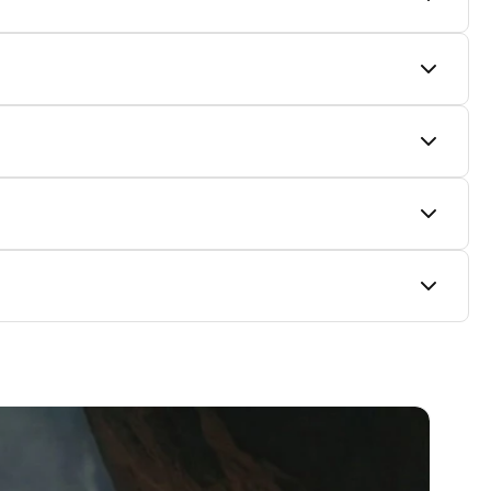
uidores autorizados de las marcas.
os pagos son procesados de forma segura.
y recibir asesoría personalizada.
ría según la marca y el producto.
én puedes consultar el estado en tu cuenta.