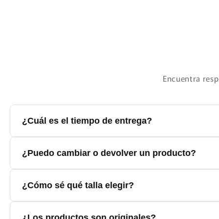
Encuentra resp
¿Cuál es el tiempo de entrega?
El tiempo de entrega varía según tu ubicación. En Bogotá y p
¿Puedo cambiar o devolver un producto?
Sí, aceptamos cambios y devoluciones dentro de los 30 días 
¿Cómo sé qué talla elegir?
Cada producto incluye una guía de tallas detallada. Te reco
¿Los productos son originales?
ayudarte.