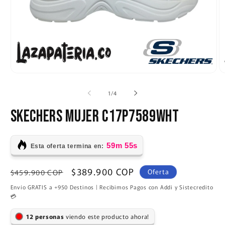
Abrir
Ab
elemento
e
multimedia
m
de
1
/
4
1
2
en
e
SKECHERS MUJER C17P7589WHT
una
u
ventana
v
modal
m
59m 54s
Esta oferta termina en:
Precio
Precio
$389.900 COP
$459.900 COP
Oferta
habitual
de
Envío GRATIS a +950 Destinos | Recibimos Pagos con Addi y Sistecredito
oferta
💳
personas
viendo este producto ahora!