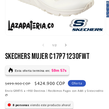
Ab
e
m
2
Abrir
e
elemento
u
multimedia
de
1
/
2
v
1
m
en
SKECHERS MUJER C17P7123OFWT
una
ventana
modal
59m 56s
Esta oferta termina en:
Precio
Precio
$424.900 COP
$499.900 COP
Oferta
habitual
de
Envío GRATIS a +950 Destinos | Recibimos Pagos con Addi y Sistecredito
oferta
💳
personas
viendo este producto ahora!